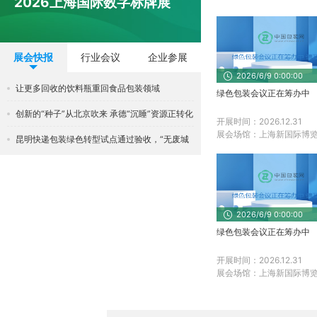
2026上海国际数字标牌展
展会快报
行业会议
企业参展
2026/6/9 0:00:00

让更多回收的饮料瓶重回食品包装领域
绿色包装会议正在筹办中
创新的“种子”从北京吹来 承德“沉睡”资源正转化
开展时间：2026.12.31
展会场馆：上海新国际博览
为发展动能
昆明快递包装绿色转型试点通过验收，“无废城
东
市” 建设添标杆
2026/6/9 0:00:00

绿色包装会议正在筹办中
开展时间：2026.12.31
展会场馆：上海新国际博览
东