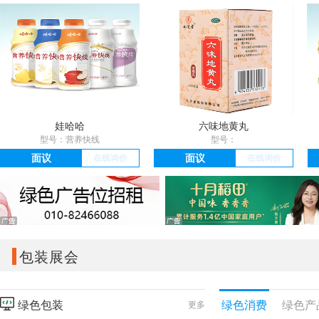
娃哈哈
六味地黄丸
型号：营养快线
型号：
面议
面议
在线询价
在线询价
包装展会
绿色包装
绿色消费
绿色产
更多