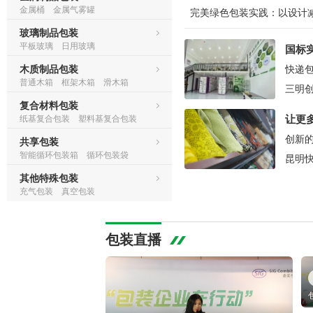
金属桶
金属气雾罐
完美绿色包装实践：以设计
环延续价值
玻璃制品包装

平板玻璃
日用玻璃
国标
木质制品包装
快递

普通木箱
框架木箱
滑木箱
三明创
复合材料包装

让更
纸基复合包装
塑料基复合包装
创新的
共享包装

智能循环包装箱‌
循环包装袋‌
昆明快
其他特殊包装

充气包装
真空包装
包装直播